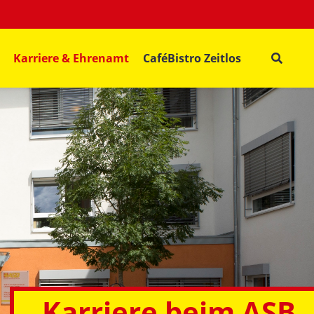
Karriere & Ehrenamt
CaféBistro Zeitlos
Karriere beim ASB